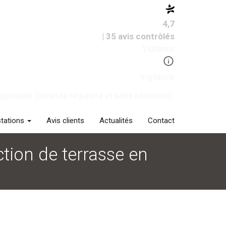
4,7
| 35 avis contrôlés
Vigilance
Vigilance
pliquée (collecte régulière et sans sélection).
stations
Avis clients
Actualités
Contact
tion de terrasse en