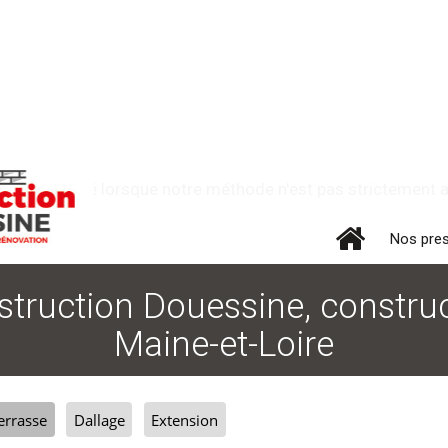
t est attribué lorsque notre méthode n'est pas strictement ap
Nos pre
nstruction Douessine, construc
Maine-et-Loire
errasse
Dallage
Extension