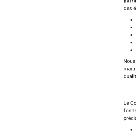
patri
des é
Nous 
maîtr
quali
Le Co
fonda
préci