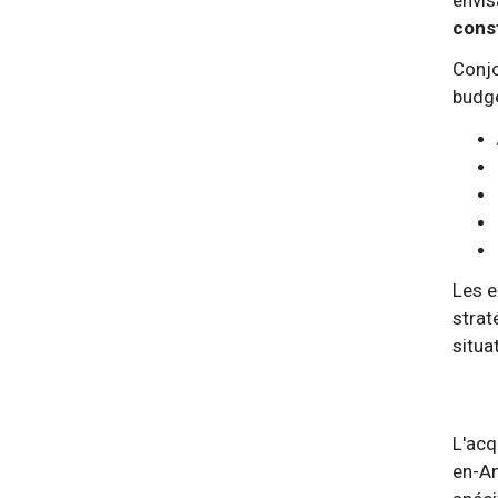
const
Conjo
budgé
Les e
strat
situa
L'acq
en-An