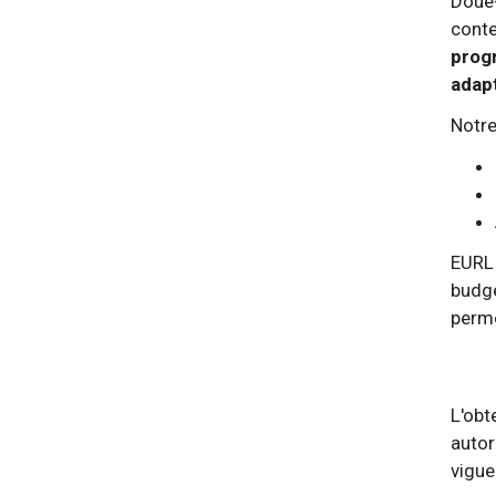
Doue-
conte
prog
adapt
Notre
EURL 
budgé
perme
L'obt
autor
vigue