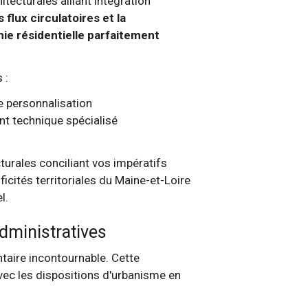
tecturales alliant intégration
 flux circulatoires et la
e résidentielle parfaitement
 :
e personnalisation
t technique spécialisé
rales conciliant vos impératifs
icités territoriales du Maine-et-Loire
l.
dministratives
taire incontournable. Cette
avec les dispositions d'urbanisme en