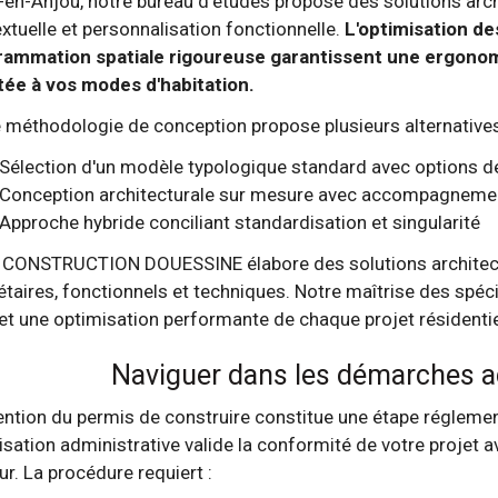
en-Anjou, notre bureau d'études propose des solutions archi
xtuelle et personnalisation fonctionnelle.
L'optimisation des
rammation spatiale rigoureuse garantissent une ergonomi
ée à vos modes d'habitation.
 méthodologie de conception propose plusieurs alternatives
Sélection d'un modèle typologique standard avec options d
Conception architecturale sur mesure avec accompagnemen
Approche hybride conciliant standardisation et singularité
CONSTRUCTION DOUESSINE élabore des solutions architectu
taires, fonctionnels et techniques. Notre maîtrise des spécif
t une optimisation performante de chaque projet résidentie
Naviguer dans les démarches a
ention du permis de construire constitue une étape réglemen
isation administrative valide la conformité de votre projet 
ur. La procédure requiert :