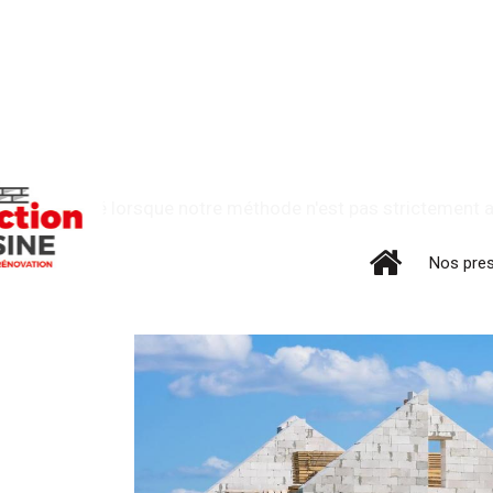
t est attribué lorsque notre méthode n'est pas strictement ap
Nos pre