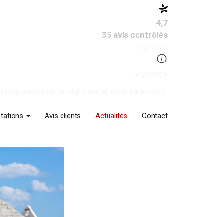
4,7
| 35 avis contrôlés
Vigilance
Vigilance
pliquée (collecte régulière et sans sélection).
stations
Avis clients
Actualités
Contact