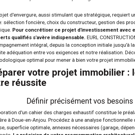
ojet d'envergure, aussi stimulant que stratégique, requiert
: sélection foncière, choix du constructeur, gestion des pr
ique.
Pour concrétiser ce projet d'investissement avec ef
erts qualifiés s'avère indispensable.
EURL CONSTRUCTION 
pagnement intégral, depuis la conception initiale jusqu'à la l
ite adéquation entre vos exigences et notre réalisation. Dé
dologique optimal pour mener à bien votre projet immobilie
éparer votre projet immobilier : 
tre réussite
Définir précisément vos besoins 
boration d'un cahier des charges exhaustif constitue le préa
ère à Doue-en-Anjou. Procédez à une analyse fonctionnelle 
se, superficie optimale, annexes nécessaires (garage, dép
sagés.
La précision de votre programmation architectural