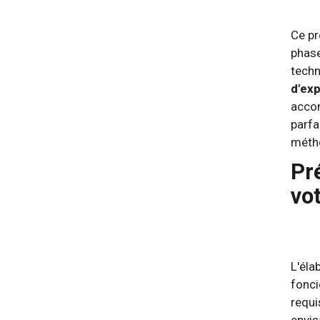
Ce pr
phase
techn
d'exp
accom
parfa
métho
Pr
vo
L'éla
fonci
requi
envi