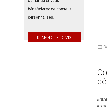
demande et vous
bénéficierez de conseils
personnalisés.
DEMANDE DE DEVIS
Di
Co
dé
Entre
inves