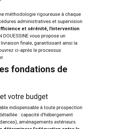
 une méthodologie rigoureuse à chaque
océdures administratives et supervision
ficience et sérénité, l'intervention
DOUESSINE vous propose un
ivraison finale, garantissant ainsi la
couvrez ci-après le processus
r.
les fondations de
et votre budget
lable indispensable à toute prospection
détaillée : capacité d'hébergement
endances), aménagements extérieurs
e déterminera l'adéquation entre la