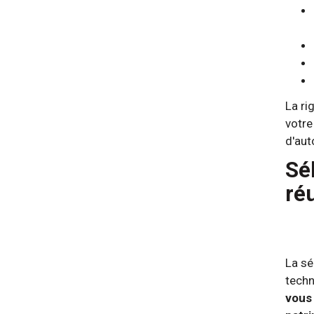
La ri
votre
d'aut
Sé
ré
La sé
techn
vous 