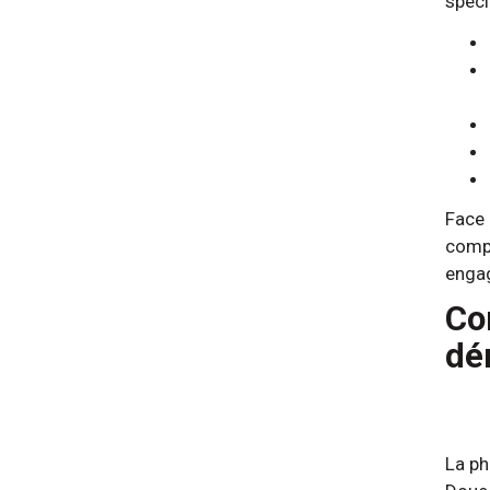
spéci
Face 
compa
enga
Co
dé
La ph